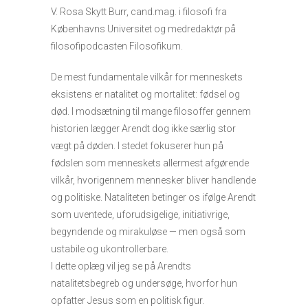
V. Rosa Skytt Burr, cand.mag. i filosofi fra
Københavns Universitet og medredaktør på
filosofipodcasten Filosofikum.
De mest fundamentale vilkår for menneskets
eksistens er natalitet og mortalitet: fødsel og
død. I modsætning til mange filosoffer gennem
historien lægger Arendt dog ikke særlig stor
vægt på døden. I stedet fokuserer hun på
fødslen som menneskets allermest afgørende
vilkår, hvorigennem mennesker bliver handlende
og politiske. Nataliteten betinger os ifølge Arendt
som uventede, uforudsigelige, initiativrige,
begyndende og mirakuløse — men også som
ustabile og ukontrollerbare.
I dette oplæg vil jeg se på Arendts
natalitetsbegreb og undersøge, hvorfor hun
opfatter Jesus som en politisk figur.