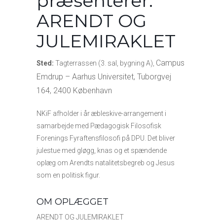
præsenterer:
ARENDT OG
JULEMIRAKLET
Campus
Sted:
Tagterrassen (3. sal, bygning A),
Emdrup
– Aarhus Universitet, Tuborgvej
164, 2400 København
NKiF afholder i år æbleskive-arrangement i
samarbejde med Pædagogisk Filosofisk
Forenings Fyraftensfilosofi på DPU. Det bliver
julestue med gløgg, knas og et spændende
oplæg om Arendts natalitetsbegreb og Jesus
som en politisk figur.
OM OPLÆGGET
ARENDT OG JULEMIRAKLET