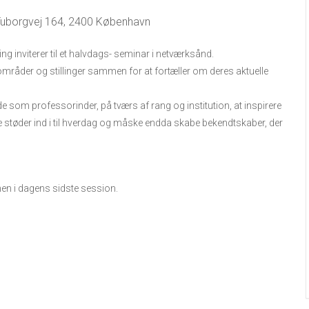
 Tuborgvej 164, 2400 København
ng inviterer til et halvdags- seminar i netværksånd.
r, områder og stillinger sammen for at fortæller om deres aktuelle
 som professorinder, på tværs af rang og institution, at inspirere
e støder ind i til hverdag og måske endda skabe bekendtskaber, der
 ganen i dagens sidste session.
)