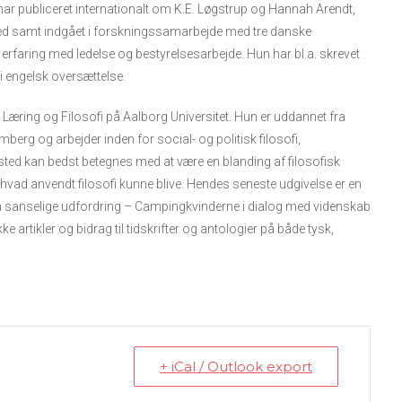
 har publiceret internationalt om K.E. Løgstrup og Hannah Arendt,
d samt indgået i forskningssamarbejde med tre danske
rfaring med ledelse og bestyrelsesarbejde. Hun har bl.a. skrevet
 engelsk oversættelse.
or Læring og Filosofi på Aalborg Universitet. Hun er uddannet fra
amberg og arbejder inden for social- og politisk filosofi,
sted kan bedst betegnes med at være en blanding af filosofisk
 hvad anvendt filosofi kunne blive. Hendes seneste udgivelse er en
n sanselige udfordring – Campingkvinderne i dialog med videnskab
 artikler og bidrag til tidskrifter og antologier på både tysk,
+ iCal / Outlook export