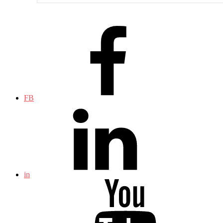
FB
in