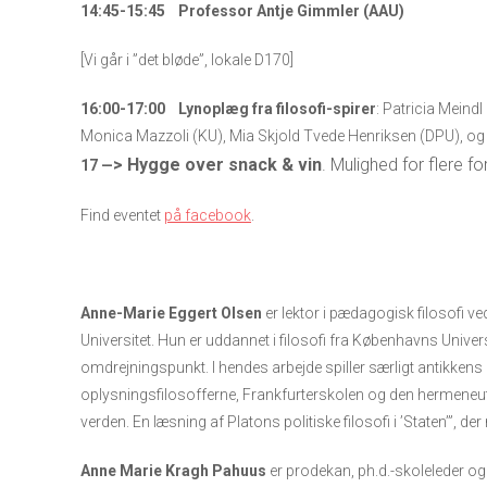
14:45-15:45 Professor Antje Gimmler (AAU)
[Vi går i ”det bløde”, lokale D170]
16:00-17:00 Lynoplæg fra filosofi-spirer
: Patricia Mein
Monica Mazzoli (KU), Mia Skjold Tvede Henriksen (DPU), o
> Hygge over snack & vin
. Mulighed for flere fo
17 —
Find eventet
på facebook
.
Anne-Marie Eggert Olsen
er lektor i pædagogisk filosofi 
Universitet. Hun er uddannet i filosofi fra Københavns Unive
omdrejningspunkt. I hendes arbejde spiller særligt antikkens 
oplysningsfilosofferne, Frankfurterskolen og den hermeneutis
verden. En læsning af Platons politiske filosofi i ’Staten’”, d
Anne Marie Kragh Pahuus
er prodekan, ph.d.-skoleleder og 