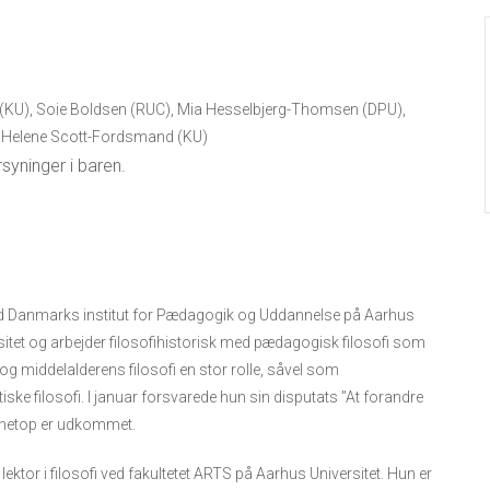
dl (KU), Soie Boldsen (RUC), Mia Hesselbjerg-Thomsen (DPU),
g Helene Scott-Fordsmand (KU)
rsyninger i baren.
ved Danmarks institut for Pædagogik og Uddannelse på Aarhus
rsitet og arbejder filosofihistorisk med pædagogisk filosofi som
og middelalderens filosofi en stor rolle, såvel som
ke filosofi. I januar forsvarede hun sin disputats ”At forandre
er netop er udkommet.
lektor i filosofi ved fakultetet ARTS på Aarhus Universitet. Hun er