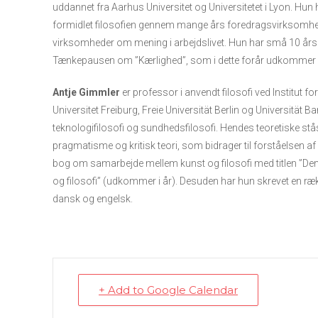
uddannet fra Aarhus Universitet og Universitetet i Lyon. Hun
formidlet filosofien gennem mange års foredragsvirksomhe
virksomheder om mening i arbejdslivet. Hun har små 10 års e
Tænkepausen om ”Kærlighed”, som i dette forår udkommer i
Antje Gimmler
er professor i anvendt filosofi ved Institut f
Universitet Freiburg, Freie Universität Berlin og Universität B
teknologifilosofi og sundhedsfilosofi. Hendes teoretiske stå
pragmatisme og kritisk teori, som bidrager til forståelsen af
bog om samarbejde mellem kunst og filosofi med titlen ”De
og filosofi” (udkommer i år). Desuden har hun skrevet en række
dansk og engelsk.
+ Add to Google Calendar