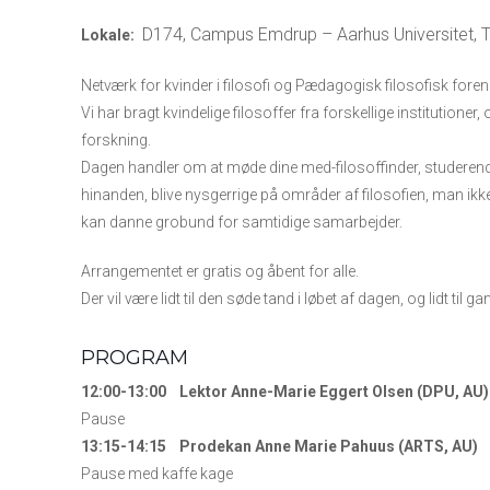
D174,
Campus Emdrup –
Aarhus Universitet,
Lokale:
Netværk for kvinder i filosofi og Pædagogisk filosofisk foreni
Vi har bragt kvindelige filosoffer fra forskellige institutione
forskning.
Dagen handler om at møde dine med-filosoffinder, studerende
hinanden, blive nysgerrige på områder af filosofien, man ikk
kan danne grobund for samtidige samarbejder.
Arrangementet er gratis og åbent for alle.
Der vil være lidt til den søde tand i løbet af dagen, og lidt til
PROGRAM
12:00-13:00 Lektor Anne-Marie Eggert Olsen (DPU, AU
Pause
13:15-14:15 Prodekan Anne Marie Pahuus (ARTS, AU)
Pause med kaffe kage