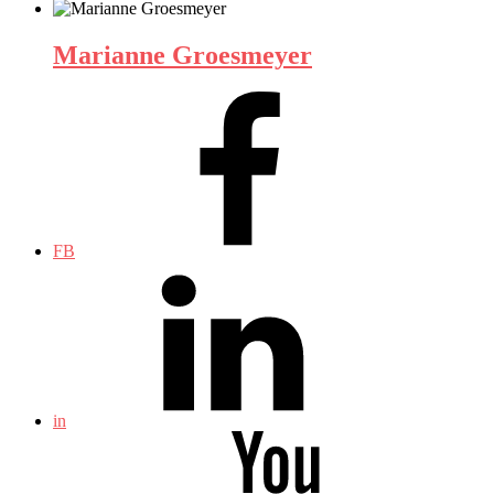
Marianne Groesmeyer
FB
in