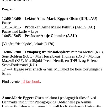
Program
12:00-13:00 Lektor Anne-Marie Eggert Olsen (DPU, AU)
Pause
13:15-14:15 Prodekan Anne Marie Pahuus (ARTS, AU)
Pause med kaffe + kage
14:45-15:45 Professor Antje Gimmler (AAU)
[Vi går i ”det bløde”, lokale D170]
16:00-17:00 Lynoplæg fra filosofi-spirer
:
Patricia Meindl (KU),
Soie Boldsen (RUC), Mia Hesselbjerg-Thomsen (DPU), Monica
Mazzoli (KU), Mia Skjold Tvede Henriksen (DPU), og Helene
Scott-Fordsmand (KU)
17 —> Hygge over snack & vin
. Mulighed for flere forsyninger i
baren.
Find eventet
på facebook
.
Anne-Marie Eggert Olsen
er lektor i pædagogisk filosofi ved
Danmarks institut for Pædagogik og Uddannelse på Aarhus
Universitet. Hun er uddannet i filosofi fra Københavns Universitet