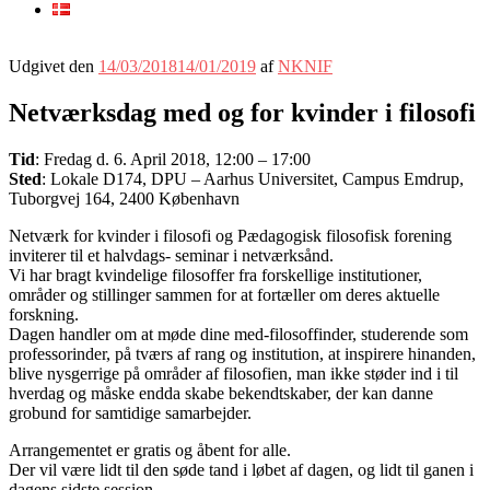
Udgivet den
14/03/2018
14/01/2019
af
NKNIF
Netværksdag med og for kvinder i filosofi
Tid
:
Fredag d. 6. April 2018, 12:00 – 17:00
Sted
:
Lokale D174, DPU – Aarhus Universitet, Campus Emdrup,
Tuborgvej 164, 2400 København
Netværk for kvinder i filosofi og Pædagogisk filosofisk forening
inviterer til et halvdags- seminar i netværksånd.
Vi har bragt kvindelige filosoffer fra forskellige institutioner,
områder og stillinger sammen for at fortæller om deres aktuelle
forskning.
Dagen handler om at møde dine med-filosoffinder, studerende som
professorinder, på tværs af rang og institution, at inspirere hinanden,
blive nysgerrige på områder af filosofien, man ikke støder ind i til
hverdag og måske endda skabe bekendtskaber, der kan danne
grobund for samtidige samarbejder.
Arrangementet er gratis og åbent for alle.
Der vil være lidt til den søde tand i løbet af dagen, og lidt til ganen i
dagens sidste session.