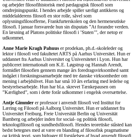
og arbejder filosofihistorisk med pædagogisk filosofi som
omdrejningspunkt. I hendes arbejde spiller særligt antikkens og
middelalderens filosofi en stor rolle, såvel som
oplysningsfilosofferne, Frankfurterskolen og den hermeneutiske
filosofi. I januar forsvarede hun sin disputats ”At forandre verden.
En læsning af Platons politiske filosofi i ’Staten’”, der netop er
udkommet.
Anne Marie Kragh Pahuus
er prodekan, ph.d.-skoleleder og
lektor i filosofi ved fakultetet ARTS på Aarhus Universitet. Hun er
uddannet fra Aarhus Universitet og Universitetet i Lyon. Hun har
publiceret internationalt om K.E. Løgstrup og Hannah Arendt,
formidlet filosofien gennem mange års foredragsvirksomhed samt
indgået i forskningssamarbejde med tre danske virksomheder om
mening i arbejdslivet. Hun har små 10 års erfaring med ledelse og
bestyrelsesarbejde. Hun har bl.a. skrevet Tænkepausen om
”Kærlighed”, som i dette forår udkommer i engelsk oversættelse.
Antje Gimmler
er professor i anvendt filosofi ved Institut for
Læring og Filosofi på Aalborg Universitet. Hun er uddannet fra
Universitet Freiburg, Freie Universität Berlin og Universität
Bamberg og arbejder inden for social- og politisk filosofi,
teknologifilosofi og sundhedsfilosofi. Hendes teoretiske ståsted kan
bedst betegnes med at være en blanding af filosofisk pragmatisme
og kritisk teori, som bidrager til forståelsen af hvad anvendt filosofi