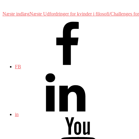
Næste indlæg
Næste
Udfordringer for kvinder i filosofi/Challenges f
FB
in