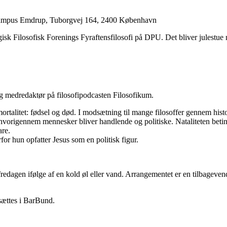
, Campus Emdrup, Tuborgvej 164, 2400 København
sk Filosofisk Forenings Fyraftensfilosofi på DPU. Det bliver julestue
og medredaktør på filosofipodcasten Filosofikum.
ortalitet: fødsel og død. I modsætning til mange filosoffer gennem hist
vorigennem mennesker bliver handlende og politiske. Nataliteten betinge
re.
for hun opfatter Jesus som en politisk figur.
 fredagen ifølge af en kold øl eller vand. Arrangementet er en tilbageve
tsættes i BarBund.