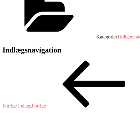
Kategorier
Tidligere ak
Indlægsnavigation
Forrige indlæg
Forrige