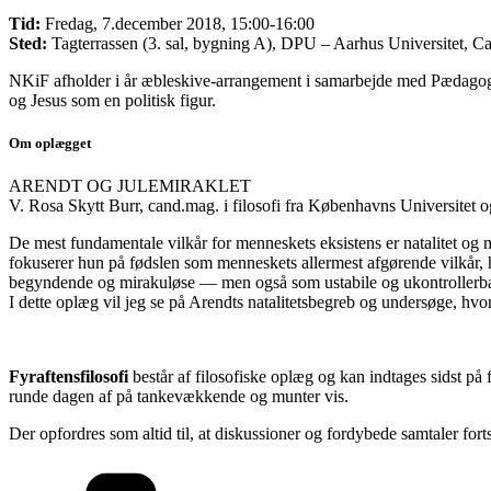
Tid
:
Fredag, 7.december 2018, 15:00-16:00
Sted:
Tagterrassen (3. sal, bygning A), DPU – Aarhus Universitet
NKiF afholder i år æbleskive-arrangement i samarbejde med Pædagogi
og Jesus som en politisk figur.
Om oplægget
ARENDT OG JULEMIRAKLET
V. Rosa Skytt Burr, cand.mag. i filosofi fra Københavns Universitet 
De mest fundamentale vilkår for menneskets eksistens er natalitet og m
fokuserer hun på fødslen som menneskets allermest afgørende vilkår, h
begyndende og mirakuløse — men også som ustabile og ukontrollerba
I dette oplæg vil jeg se på Arendts natalitetsbegreb og undersøge, hvor
Fyraftensfilosofi
består af filosofiske oplæg og kan indtages sidst på
runde dagen af på tankevækkende og munter vis.
Der opfordres som altid til, at diskussioner og fordybede samtaler for