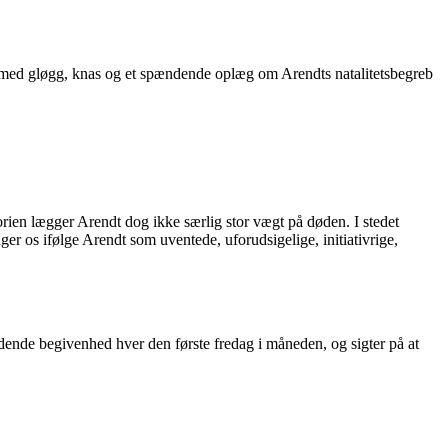
 med gløgg, knas og et spændende oplæg om Arendts natalitetsbegreb
orien lægger Arendt dog ikke særlig stor vægt på døden. I stedet
r os ifølge Arendt som uventede, uforudsigelige, initiativrige,
ndende begivenhed hver den første fredag i måneden, og sigter på at